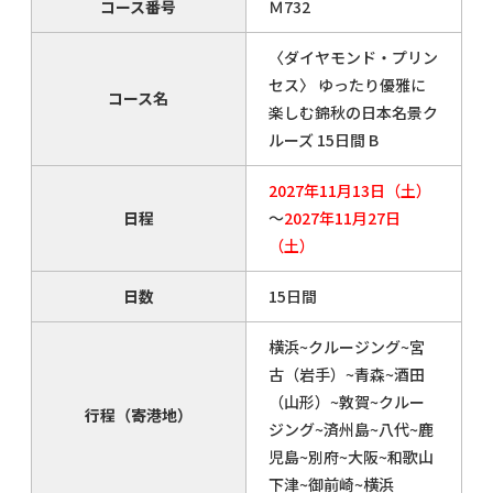
コース番号
Ｍ732
〈ダイヤモンド・プリン
セス〉 ゆったり優雅に
コース名
楽しむ錦秋の日本名景ク
ルーズ 15日間 B
2027年11月13日（土）
日程
～
2027年11月27日
（土）
日数
15日間
横浜~クルージング~宮
古（岩手）~青森~酒田
（山形）~敦賀~クルー
行程（寄港地）
ジング~済州島~八代~鹿
児島~別府~大阪~和歌山
下津~御前崎~横浜