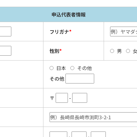
申込代表者情報
フリガナ
*
性別
*
男
日本
その他
その他
〒
-
-
-