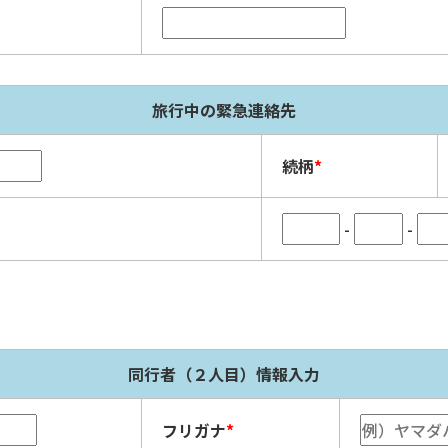
旅行中の緊急連絡先
続柄
*
-
-
同行者（２人目）情報入力
フリガナ
*