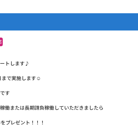
部
ートします♪
30日まで実施します☺
です
稼働または長期請負稼働していただきましたら
ト券をプレゼント！！！