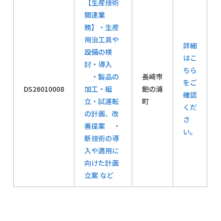
【生産技術
関連業
務】・生産
用治工具や
詳細
設備の検
はこ
討・導入
ちら
・製品の
長崎市
をご
DS26010008
加工・組
飽の浦
確認
立・試運転
町
くだ
の計画、改
さ
善提案 ・
い。
新技術の導
入や適用に
向けた計画
立案 など