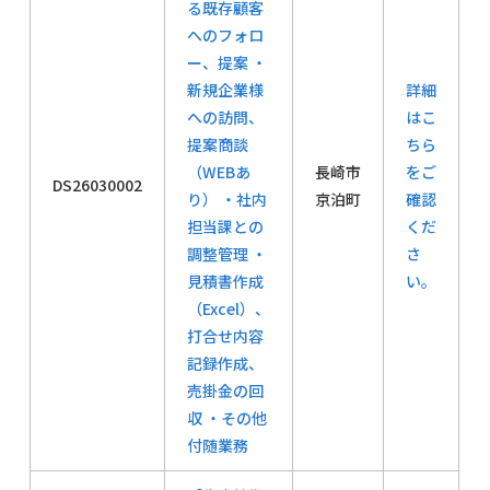
る既存顧客
へのフォロ
ー、提案 ・
新規企業様
詳細
への訪問、
はこ
提案商談
ちら
（WEBあ
長崎市
をご
DS26030002
り） ・社内
京泊町
確認
担当課との
くだ
調整管理 ・
さ
見積書作成
い。
（Excel）、
打合せ内容
記録作成、
売掛金の回
収 ・その他
付随業務