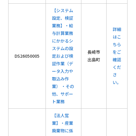
【システム
設定、検証
業務】・給
詳細
与計算業務
はこ
にかかるシ
ちら
ステムの設
長崎市
をご
DS26050005
定および検
出島町
確認
証作業（デ
くだ
ータ入力や
さ
取込み作
い。
業） ・その
他、サポー
ト業務
【法人営
業】・産業
廃棄物に係