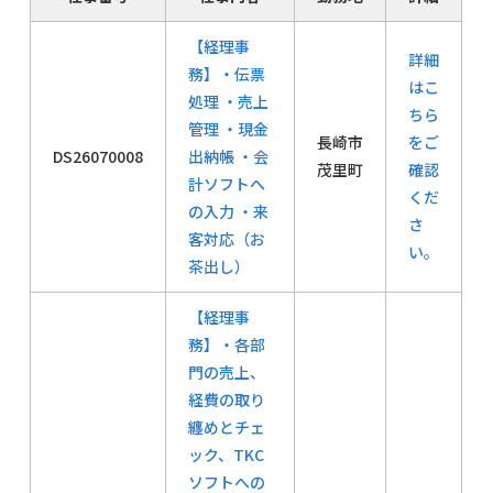
【経理事
詳細
務】・伝票
はこ
処理 ・売上
ちら
管理 ・現金
長崎市
をご
DS26070008
出納帳 ・会
茂里町
確認
計ソフトへ
くだ
の入力 ・来
さ
客対応（お
い。
茶出し）
【経理事
務】・各部
門の売上、
経費の取り
纏めとチェ
ック、TKC
ソフトへの