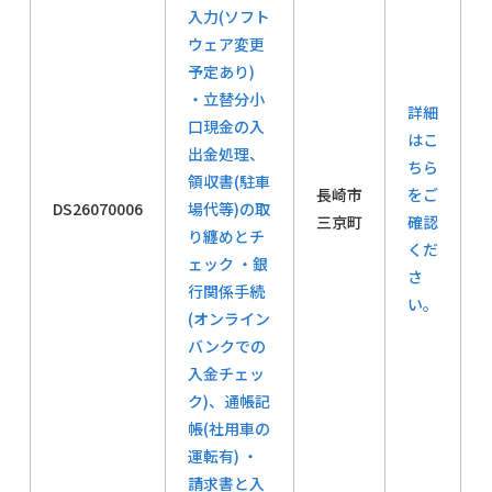
入力(ソフト
ウェア変更
予定あり)
・立替分小
詳細
口現金の入
はこ
出金処理、
ちら
領収書(駐車
長崎市
をご
DS26070006
場代等)の取
三京町
確認
り纏めとチ
くだ
ェック ・銀
さ
行関係手続
い。
(オンライン
バンクでの
入金チェッ
ク)、通帳記
帳(社用車の
運転有) ・
請求書と入