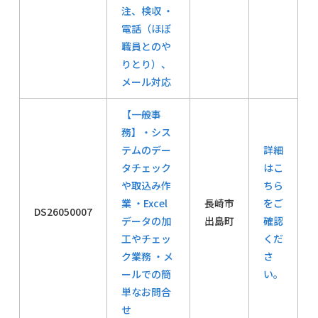
注、検収 ・
電話（ほぼ
職員とのや
りとり）、
メール対応
【一般事
務】・シス
テムのデー
詳細
タチェック
はこ
や取込み作
ちら
業 ・Excel
長崎市
をご
DS26050007
データの加
出島町
確認
工やチェッ
くだ
ク業務 ・メ
さ
ールでの簡
い。
単なお問合
せ