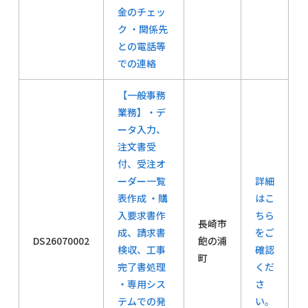
金のチェッ
ク ・関係先
との電話等
での連絡
【一般事務
業務】・デ
ータ入力、
注文書受
付、受注オ
ーダー一覧
詳細
表作成 ・購
はこ
入要求書作
ちら
長崎市
成、請求書
をご
DS26070002
飽の浦
検収、工事
確認
町
完了書処理
くだ
・専用シス
さ
テムでの発
い。