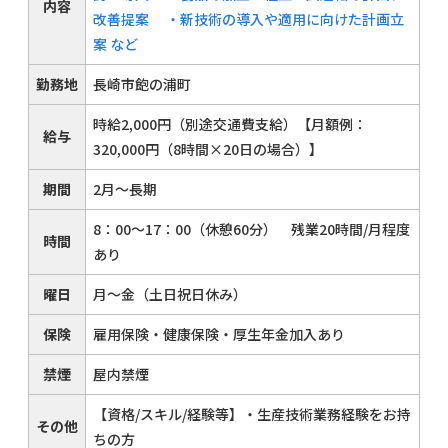
内容
改善提案 ・新技術の導入や適用に向けた計画立
案 など
勤務地
長崎市飽の浦町
時給2,000円（別途交通費支給）【月額例：
給与
320,000円（8時間×20日の場合）】
期間
2月～長期
8：00～17：00（休憩60分） 残業20時間/月程度
時間
あり
曜日
月～金（土日祝日休み）
保険
雇用保険・健康保険・厚生年金加入あり
禁煙
屋内禁煙
【資格/スキル/経験等】・生産技術業務経験をお持
その他
ちの方