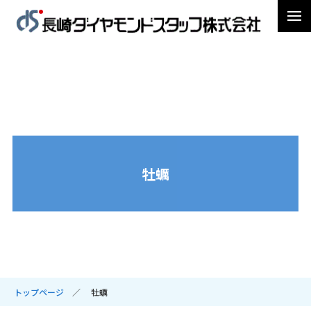
牡蠣
トップページ
牡蠣