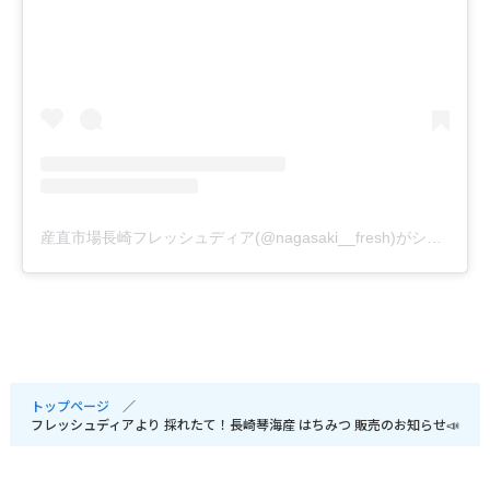
産直市場長崎フレッシュディア(@nagasaki__fresh)がシェアした投稿
トップページ
フレッシュディアより 採れたて！長崎琴海産 はちみつ 販売のお知らせ📣